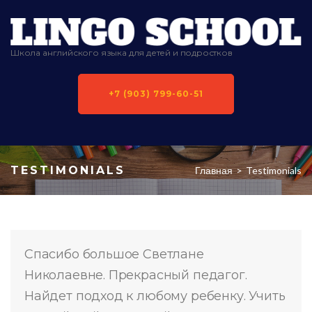
Школа английского языка для детей и подростков
+7 (903) 799-60-51
TESTIMONIALS
Главная
>
Testimonials
Спасибо большое Светлане
Николаевне. Прекрасный педагог.
Найдет подход к любому ребенку. Учить